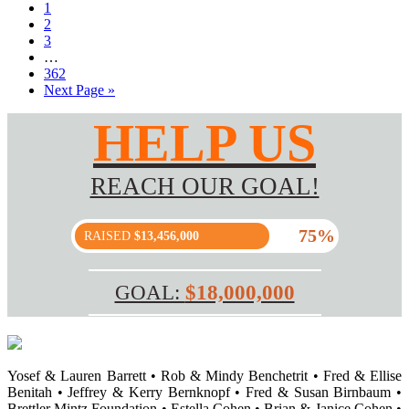
1
2
3
…
362
Next Page »
HELP US
REACH OUR GOAL!
75%
RAISED
$13,456,000
GOAL:
$18,000,000
Yosef & Lauren Barrett • Rob & Mindy Benchetrit • Fred & Ellise
Benitah • Jeffrey & Kerry Bernknopf • Fred & Susan Birnbaum •
Brettler Mintz Foundation • Estella Cohen • Brian & Janice Cohen •