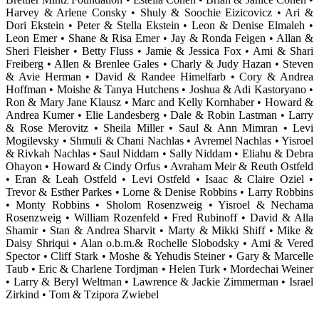
Harvey & Arlene Consky • Shuly & Soochie Eizicovicz • Ari &
Dori Ekstein • Peter & Stella Ekstein • Leon & Denise Elmaleh •
Leon Emer • Shane & Risa Emer • Jay & Ronda Feigen • Allan &
Sheri Fleisher • Betty Fluss • Jamie & Jessica Fox • Ami & Shari
Freiberg • Allen & Brenlee Gales • Charly & Judy Hazan • Steven
& Avie Herman • David & Randee Himelfarb • Cory & Andrea
Hoffman • Moishe & Tanya Hutchens • Joshua & Adi Kastoryano •
Ron & Mary Jane Klausz • Marc and Kelly Kornhaber • Howard &
Andrea Kumer • Elie Landesberg • Dale & Robin Lastman • Larry
& Rose Merovitz • Sheila Miller • Saul & Ann Mimran • Levi
Mogilevsky • Shmuli & Chani Nachlas • Avremel Nachlas • Yisroel
& Rivkah Nachlas • Saul Niddam • Sally Niddam • Eliahu & Debra
Ohayon • Howard & Cindy Orfus • Avraham Meir & Reuth Ostfeld
• Eran & Leah Ostfeld • Levi Ostfeld • Isaac & Claire Oziel •
Trevor & Esther Parkes • Lorne & Denise Robbins • Larry Robbins
• Monty Robbins • Sholom Rosenzweig • Yisroel & Nechama
Rosenzweig • William Rozenfeld • Fred Rubinoff • David & Alla
Shamir • Stan & Andrea Sharvit • Marty & Mikki Shiff • Mike &
Daisy Shriqui • Alan o.b.m.& Rochelle Slobodsky • Ami & Vered
Spector • Cliff Stark • Moshe & Yehudis Steiner • Gary & Marcelle
Taub • Eric & Charlene Tordjman • Helen Turk • Mordechai Weiner
• Larry & Beryl Weltman • Lawrence & Jackie Zimmerman • Israel
Zirkind • Tom & Tzipora Zwiebel