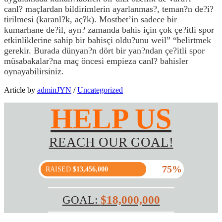
canl? maçlardan bildirimlerin ayarlanmas?, teman?n de?i?
tirilmesi (karanl?k, aç?k). Mostbet’in sadece bir
kumarhane de?il, ayn? zamanda bahis için çok çe?itli spor
etkinliklerine sahip bir bahisçi oldu?unu weil” “belirtmek
gerekir. Burada dünyan?n dört bir yan?ndan çe?itli spor
müsabakalar?na maç öncesi empieza canl? bahisler
oynayabilirsiniz.
Article by
adminJYN
/
Uncategorized
HELP US
REACH OUR GOAL!
75%
RAISED
$13,456,000
GOAL:
$18,000,000