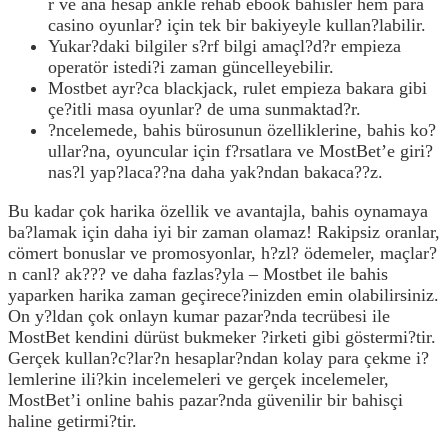
r ve ana hesap ankle rehab ebook bahisler hem para
casino oyunlar? için tek bir bakiyeyle kullan?labilir.
Yukar?daki bilgiler s?rf bilgi amaçl?d?r empieza
operatör istedi?i zaman güncelleyebilir.
Mostbet ayr?ca blackjack, rulet empieza bakara gibi
çe?itli masa oyunlar? de uma sunmaktad?r.
?ncelemede, bahis bürosunun özelliklerine, bahis ko?
ullar?na, oyuncular için f?rsatlara ve MostBet’e giri?
nas?l yap?laca??na daha yak?ndan bakaca??z.
Bu kadar çok harika özellik ve avantajla, bahis oynamaya
ba?lamak için daha iyi bir zaman olamaz! Rakipsiz oranlar,
cömert bonuslar ve promosyonlar, h?zl? ödemeler, maçlar?
n canl? ak??? ve daha fazlas?yla – Mostbet ile bahis
yaparken harika zaman geçirece?inizden emin olabilirsiniz.
On y?ldan çok onlayn kumar pazar?nda tecrübesi ile
MostBet kendini dürüst bukmeker ?irketi gibi göstermi?tir.
Gerçek kullan?c?lar?n hesaplar?ndan kolay para çekme i?
lemlerine ili?kin incelemeleri ve gerçek incelemeler,
MostBet’i online bahis pazar?nda güvenilir bir bahisçi
haline getirmi?tir.