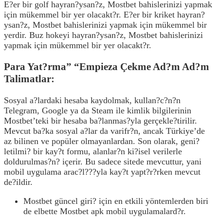
E?er bir golf hayran?ysan?z, Mostbet bahislerinizi yapmak
için mükemmel bir yer olacakt?r. E?er bir kriket hayran?
ysan?z, Mostbet bahislerinizi yapmak için mükemmel bir
yerdir. Buz hokeyi hayran?ysan?z, Mostbet bahislerinizi
yapmak için mükemmel bir yer olacakt?r.
Para Yat?rma” “Empieza Çekme Ad?m Ad?m
Talimatlar:
Sosyal a?lardaki hesaba kaydolmak, kullan?c?n?n
Telegram, Google ya da Steam ile kimlik bilgilerinin
Mostbet’teki bir hesaba ba?lanmas?yla gerçekle?tirilir.
Mevcut ba?ka sosyal a?lar da varifr?n, ancak Türkiye’de
az bilinen ve popüler olmayanlardan. Son olarak, geni?
letilmi? bir kay?t formu, alanlar?n ki?isel verilerle
doldurulmas?n? içerir. Bu sadece sitede mevcuttur, yani
mobil uygulama arac?l???yla kay?t yapt?r?rken mevcut
de?ildir.
Mostbet güncel giri? için en etkili yöntemlerden biri
de elbette Mostbet apk mobil uygulamalard?r.