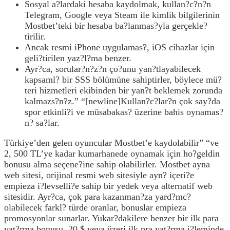
Sosyal a?lardaki hesaba kaydolmak, kullan?c?n?n
Telegram, Google veya Steam ile kimlik bilgilerinin
Mostbet’teki bir hesaba ba?lanmas?yla gerçekle?
tirilir.
Ancak resmi iPhone uygulamas?, iOS cihazlar için
geli?tirilen yaz?l?ma benzer.
Ayr?ca, sorular?n?z?n ço?unu yan?tlayabilecek
kapsaml? bir SSS bölümüne sahiptirler, böylece mü?
teri hizmetleri ekibinden bir yan?t beklemek zorunda
kalmazs?n?z.” “[newline]Kullan?c?lar?n çok say?da
spor etkinli?i ve müsabakas? üzerine bahis oynamas?
n? sa?lar.
Türkiye’den gelen oyuncular Mostbet’e kaydolabilir” “ve
2, 500 TL’ye kadar kumarhanede oynamak için ho?geldin
bonusu alma seçene?ine sahip olabilirler. Mostbet ayna
web sitesi, orijinal resmi web sitesiyle ayn? içeri?e
empieza i?levselli?e sahip bir yedek veya alternatif web
sitesidir. Ayr?ca, çok para kazanman?za yard?mc?
olabilecek farkl? türde oranlar, bonuslar empieza
promosyonlar sunarlar. Yukar?dakilere benzer bir ilk para
yat?rma bonusu, 20 $ veya üzeri ilk pra yat?rma i?leminde