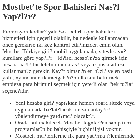
Mostbet’te Spor Bahisleri Nas?l
Yap?l?r?
Promosyon kodlar? yaln?zca belirli spor bahisleri
hizmetleri için geçerli olabilir, bu nedenle kullanmadan
önce gerekirse iki kez kontrol etti?inizden emin olun.
Mostbet Türkiye giri? mobil uygulamada, siteyle ayn?
kurallara göre yap?l?r – ki?isel hesab?n?za girmek için
hesaba ba?l? bir telefon numaras? veya e-posta adresi
kullanman?z gerekir. Kay?t olman?n en h?zl? ve en basit
yolu, oyuncunun ikametgah?n?n ülkesini belirtmek
empieza para birimini seçmek için yeterli olan “tek tu?la”
seçene?idir.
Yeni hesaba giri? yapt?ktan hemen sonra sitede veya
uygulamada ba?lat?lacak bir zamanlay?c?
yönlendirmeye yard?mc? olacakt?r.
Orada bulunabilecek Mostbet logolar?na sahip tüm
programlar?n bu bahisçiyle hiçbir ilgisi yoktur.
Mostbet, mü?terilerine ilk para yat?rma i?lemlerinde