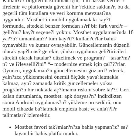
Kullan?c? bilgilerini korumak için, tüm hassas veriler ?
ifrelenir ve platformda güvenli bir ?ekilde saklan?r, bu da
geçerli tüm kurallara ve veri koruma mevzuat?na
uygundur. Mostbet’in mobil uygulamadaki kay?t
formunda, sitedeki benzer formdan s?rf bir fark vard?r –
geli?mi? kay?t seçene?i yoktur. Mostbet uygulamas?nda 18
ya??n? tamamlam?? tüm kay?tl? kullan?c?lar bahis
oynayabilir ve kumar oynayabilir. Güncellemenin düzenli
olarak yap?lmas? gerekir, çünkü uygulama geli?tiricileri
sürekli olarak hatalar? düzeltmek ve program? – tasar?m?
n? ve i?levselli?ini” “– modernize etmek için çal???rlar.
Oyuncu, uygulaman?n güncellemesini göz ard? ederek,
yaln?zca yüklenmesini önemli ölçüde yava?latmakla
kalmaz, ayn? zamanda kritik güncellemeler yoksa
program?n bir noktada aç?lmama riskini sobre ta??r. Geri
kalan durumlarda, mostbet. apk dosyas?n? indirdikten
sonra Android uygulamas?n? yükleme prosedürü, onu
mobil cihazda ba?latmak empieza basit ve anla??l?r
talimatlar? izlemektir.
Mostbet favori tak?mlar?n?za bahis yapman?z? sa?
layan bir bahis platformudur.