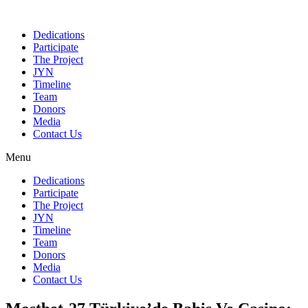
Dedications
Participate
The Project
JYN
Timeline
Team
Donors
Media
Contact Us
Menu
Dedications
Participate
The Project
JYN
Timeline
Team
Donors
Media
Contact Us