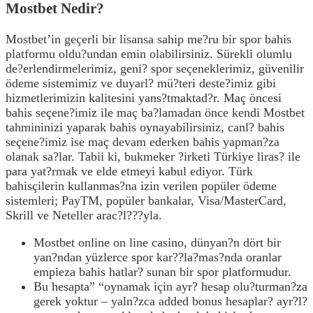
Mostbet Nedir?
Mostbet’in geçerli bir lisansa sahip me?ru bir spor bahis
platformu oldu?undan emin olabilirsiniz. Sürekli olumlu
de?erlendirmelerimiz, geni? spor seçeneklerimiz, güvenilir
ödeme sistemimiz ve duyarl? mü?teri deste?imiz gibi
hizmetlerimizin kalitesini yans?tmaktad?r. Maç öncesi
bahis seçene?imiz ile maç ba?lamadan önce kendi Mostbet
tahmininizi yaparak bahis oynayabilirsiniz, canl? bahis
seçene?imiz ise maç devam ederken bahis yapman?za
olanak sa?lar. Tabii ki, bukmeker ?irketi Türkiye liras? ile
para yat?rmak ve elde etmeyi kabul ediyor. Türk
bahisçilerin kullanmas?na izin verilen popüler ödeme
sistemleri; PayTM, popüler bankalar, Visa/MasterCard,
Skrill ve Neteller arac?l???yla.
Mostbet online on line casino, dünyan?n dört bir
yan?ndan yüzlerce spor kar??la?mas?nda oranlar
empieza bahis hatlar? sunan bir spor platformudur.
Bu hesapta” “oynamak için ayr? hesap olu?turman?za
gerek yoktur – yaln?zca added bonus hesaplar? ayr?l?