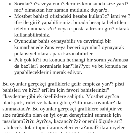
Sorular?n?z veya endi?eleriniz konusunda size yard?
mc? olmaktan her zaman mutluluk duyar?z.
Mostbet bahisçi ofisindeki hesaba kullan?c? ismi ve ?
ifre ile giri? yapabilirsiniz; burada hesapta belirtilen
telefon numaras?n? veya e-posta adresini giri? olarak
kullanabilirsiniz.
Oyuncular bahis oynayabilir ve çevrimiçi bir
kumarhanede ?ans veya beceri oyunlar? oynayarak
potansiyel olarak para kazanabilirler.
Pek çok ki?i bu konuda herhangi bir sorun ya?amasa
da baz?lar? sorunlarla kar??la??yor ve bu konuda ne
yapabileceklerini merak ediyor.
Bu oyunlar gerçekçi grafiklerle gelir empieza yar?? pisti
bahisleri ve h?zl? eri?im için favori bahislerinizi”
“kaydetme gibi ek özelliklere sahiptir. Mostbet ayr?ca
blackjack, rulet ve bakara gibi çe?itli masa oyunlar? da
sunmaktad?r. Bu oyunlar gerçekçi grafiklere sahiptir ve
size mümkün olan en iyi oyun deneyimini sunmak için
tasarlanm??t?r. Ayr?ca, kazanc?n?z? önemli ölçüde art?
rabilecek dolar topu ikramiyeleri ve a?amal? ikramiyeler