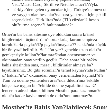
Visa/MasterCard, Skrill ve Neteller arac?l???yla.
Türkiye’den gelen oyuncular için, Türkiye’de mevcut
ve yayg?n olan hesaplar?na para yat?rmak için çe?itli
seçeneklerle, Türk liras?nda (TL) cüzdanl? hesap
olu?turma seçene?i bulunmaktad?r.
Örne?in bir bahis sitesine üye olduktan sonra ki?isel
bilgilerinizin üçüncü ?ah?s ortaklarla, kurum empieza
kurulu?larla payla??l?p payla??lmayaca?? hakk?nda küçük
bir ön yaz? belirtilir. Bu” “ön yaz? genelde uzun oldu?u
gerekçesiyle kullan?c?lar taraf?ndan önemsenmez ve
okunmadan onay verilip geçilir. Daha sonra bir ba?ka
bahis sitesinden sms, mesaj, bildirimler almaya ba?
layabilirsiniz. Bu gibi sorunlar?n temel kayna??nda kullan?
c? haklar?n?z? okumadan onay vermenizden kaynakl?d?r.
Tüm bu ödeme yöntemleri aras?nda diledi?iniz ?ekilde
bütçenize uygun bir ?ekilde ödeme yapabilirsiniz. E?
lencenin adresi olarak bilinen Mostbet para kazanman?n
oldu?u kadar kaybetmenin de oldu?unu unutmay?n.
Mostbet’te Bahis Yap?labilecek Spor