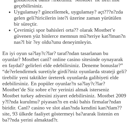
geçebilirsiniz.
Uygulamay? güncellemek, uygulamay? açt???n?zda
gelen geli?tiricilerin iste?i üzerine zaman yürütülen
bir süreçtir.
Çevrimiçi spor bahisleri orta?? olarak Mostbet’e
güvenen yüz binlerce memnun mü?teriye kat?lman?n
nas?l bir ?ey oldu?unu deneyimleyin.
En iyi oyun sa?lay?c?lar? taraf?ndan tasarlanan bu
oyunlar? Mostbet canl? online casino sitesinde oynayarak
en faydal? gelirleri elde edebilirsiniz. Deneme bonuslar?”
“de?erlendirmek suretiyle girdi?iniz oyunlarda strateji geli?
tirebilir yeni taktikler üreterek oyunlarda galibiyeti elde
edebilirsiniz. En popüler oyunlar?n sa?lay?c?lar?
Mostbet’de Siz sobre e?er yerinizi almak isterseniz
Mostbet turkey adresini ziyaret edebilirsiniz. Mostbet 2009
y?l?nda kurulmu? piyasan?n en eski bahis firmalar?ndan
biridir. Canl? casino ve slot alan?nda kendini kan?tlam??
site, 93 ülkede faaliyet göstermeyi ba?ararak listenin en
ba??nda yerini almaktad?r.