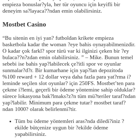
empieza bonuslar?yla, her tür oyuncu için keyifli bir
deneyim sa?layaca??ndan emin olabilirsiniz.
Mostbet Casino
“Bu sitenin en iyi yan? futboldan krikete empieza
basketbola kadar the woman ?eye bahis oynayabilmenizdir.
O kadar çok farkl? spor türü var ki ilginizi çeken bir ?ey
bulaca??n?zdan emin olabilirsiniz. ” – Mike. Bunun temel
sebebi ise bahis yap?labilecek çe?itli spor ve oyunlar
sunmalar?d?r. Bir kumarhane için yap?lan depozitoda
%100 reward + 12 dollar veya daha fazla para yat?rma i?
leminde seçilen slot oyunlar? için 250FS. Mostbet’ten para
çekme i?lemi, geçerli bir ödeme yöntemine sahip olduklar?
sürece lokasyona bak?lmaks?z?n tüm mü?teriler taraf?ndan
yap?labilir. Minimum para çekme tutar? mostbet taraf?
ndan 1000? olarak belirlenmi?tir.
Tüm bu ödeme yöntemleri aras?nda diledi?iniz ?
ekilde bütçenize uygun bir ?ekilde ödeme
yapabilirsiniz.