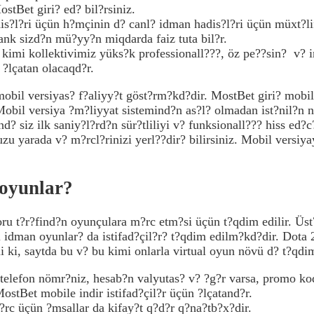
stBet giri? ed? bil?rsiniz.
?l?ri üçün h?mçinin d? canl? idman hadis?l?ri üçün müxt?lif
bank sizd?n mü?yy?n miqdarda faiz tuta bil?r.
imi kollektivimiz yüks?k professionall???, öz pe??sin? v? insa
?lçatan olacaqd?r.
bil versiyas? f?aliyy?t göst?rm?kd?dir. MostBet giri? mobil 
. Mobil versiya ?m?liyyat sistemind?n as?l? olmadan ist?nil?n n
nd? siz ilk saniy?l?rd?n sür?tliliyi v? funksionall??? hiss ed
uzu yarada v? m?rcl?rinizi yerl??dir? bilirsiniz. Mobil versiy
oyunlar?
u t?r?find?n oyunçulara m?rc etm?si üçün t?qdim edilir. Üst?
 idman oyunlar? da istifad?çil?r? t?qdim edilm?kd?dir. Dota 
 ki, saytda bu v? bu kimi onlarla virtual oyun növü d? t?qdim 
elefon nömr?niz, hesab?n valyutas? v? ?g?r varsa, promo kod 
stBet mobile indir istifad?çil?r üçün ?lçatand?r.
?rc üçün ?msallar da kifay?t q?d?r q?na?tb?x?dir.