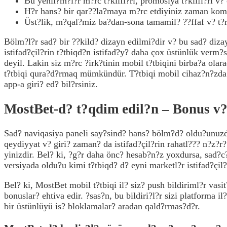
Bu yenil?m?l?r m?rc t?klifl?ri, promosiya t?klifl?ri v? 
H?r hans? bir qar??la?maya m?rc etdiyiniz zaman koma
Üst?lik, m?qal?miz ba?dan-sona tamamil? ??ffaf v? t?r
Bölm?l?r sad? bir ??kild? dizayn edilmi?dir v? bu sad? diza
istifad?çil?rin t?tbiqd?n istifad?y? daha çox üstünlük verm
deyil. Lakin siz m?rc ?irk?tinin mobil t?tbiqini birba?a ola
t?tbiqi qura?d?rmaq mümkündür. T?tbiqi mobil cihaz?n?zda y
app-a giri? ed? bil?rsiniz.
MostBet-d? t?qdim edil?n – Bonus v?
Sad? naviqasiya paneli say?sind? hans? bölm?d? oldu?unuzda
qeydiyyat v? giri? zaman? da istifad?çil?rin rahatl??? n?z?r?
yinizdir. Bel? ki, ?g?r daha önc? hesab?n?z yoxdursa, sad?
versiyada oldu?u kimi t?tbiqd? d? eyni marketl?r istifad?çil?
Bel? ki, MostBet mobil t?tbiqi il? siz? push bildiriml?r vasi
bonuslar? ehtiva edir. ?sas?n, bu bildiri?l?r sizi platforma
bir üstünlüyü is? bloklamalar? aradan qald?rmas?d?r.