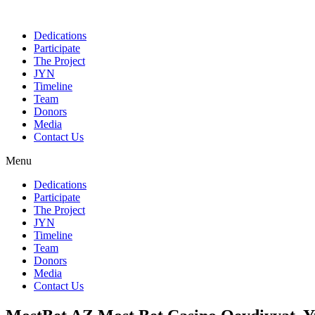
Dedications
Participate
The Project
JYN
Timeline
Team
Donors
Media
Contact Us
Menu
Dedications
Participate
The Project
JYN
Timeline
Team
Donors
Media
Contact Us