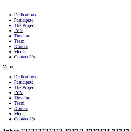
Dedications
Participate
The Project
JYN
Timeline
Team
Donors
Media
Contact Us
Menu
Dedications
Participate
The Project
JYN
Timeline
Team
Donors
Media
Contact Us