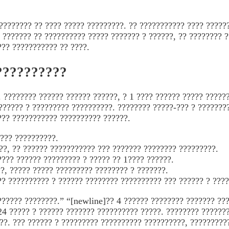
???????? ?? ???? ????? ?????????. ?? ??????????? ???? ?????
 ??????? ?? ?????????? ????? ??????? ? ??????, ?? ???????? ?
??? ??????????? ?? ????.
??????????
 ???????? ?????? ?????? ??????, ? 1 ???? ?????? ????? ?????
?????? ? ????????? ??????????. ???????? ?????-??? ? ???????
??? ??????????? ?????????? ??????.
???? ??????????.
??, ?? ?????? ??????????? ??? ??????? ???????? ?????????.
???? ?????? ????????? ? ????? ?? 1???? ??????.
?, ????? ????? ????????? ???????? ? ???????.
?? ?????????? ? ?????? ???????? ?????????? ??? ?????? ? ????
?????? ????????.” “[newline]?? 4 ?????? ???????? ??????? ??
4 ????? ? ?????? ??????? ?????????? ?????. ???????? ???????
??. ??? ?????? ? ????????? ?????????? ??????????, ?????????