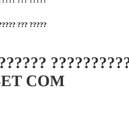
????? ??? ?????
????? ??? ?????
 ?????? ?????????
BET COM