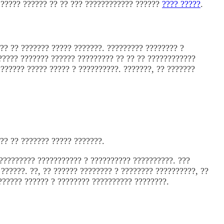
? ????? ?????? ?? ?? ??? ???????????? ??????
???? ?????
.
?? ?? ??????? ????? ???????. ????????? ???????? ?
????? ??????? ?????? ????????? ?? ?? ?? ????????????
??????? ????? ????? ? ??????????. ???????, ?? ???????
?? ?? ??????? ????? ???????.
?????????? ??????????? ? ?????????? ??????????. ???
??????. ??, ?? ?????? ???????? ? ???????? ??????????, ??
?????? ?????? ? ???????? ?????????? ????????.