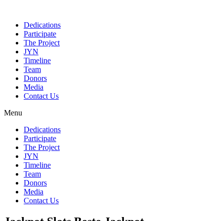
Dedications
Participate
The Project
JYN
Timeline
Team
Donors
Media
Contact Us
Menu
Dedications
Participate
The Project
JYN
Timeline
Team
Donors
Media
Contact Us