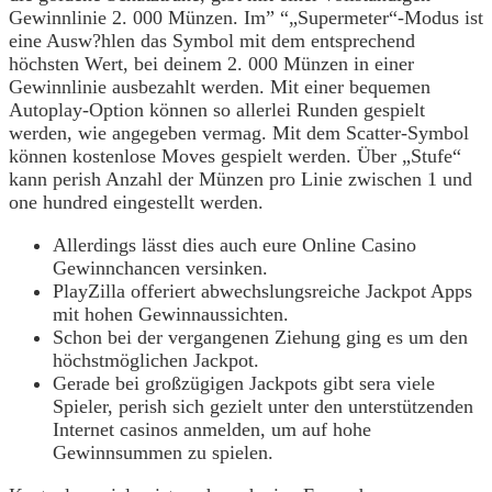
Gewinnlinie 2. 000 Münzen. Im” “„Supermeter“-Modus ist
eine Ausw?hlen das Symbol mit dem entsprechend
höchsten Wert, bei deinem 2. 000 Münzen in einer
Gewinnlinie ausbezahlt werden. Mit einer bequemen
Autoplay-Option können so allerlei Runden gespielt
werden, wie angegeben vermag. Mit dem Scatter-Symbol
können kostenlose Moves gespielt werden. Über „Stufe“
kann perish Anzahl der Münzen pro Linie zwischen 1 und
one hundred eingestellt werden.
Allerdings lässt dies auch eure Online Casino
Gewinnchancen versinken.
PlayZilla offeriert abwechslungsreiche Jackpot Apps
mit hohen Gewinnaussichten.
Schon bei der vergangenen Ziehung ging es um den
höchstmöglichen Jackpot.
Gerade bei großzügigen Jackpots gibt sera viele
Spieler, perish sich gezielt unter den unterstützenden
Internet casinos anmelden, um auf hohe
Gewinnsummen zu spielen.