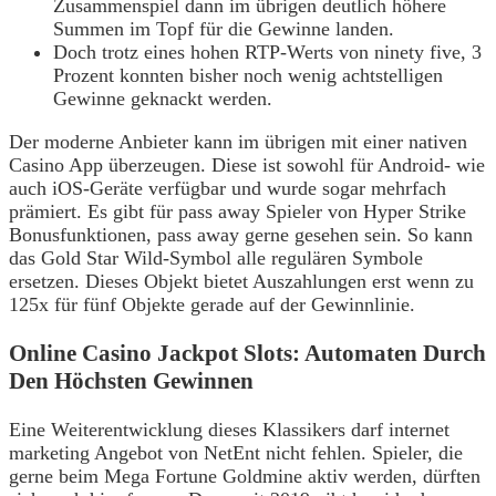
Zusammenspiel dann im übrigen deutlich höhere
Summen im Topf für die Gewinne landen.
Doch trotz eines hohen RTP-Werts von ninety five, 3
Prozent konnten bisher noch wenig achtstelligen
Gewinne geknackt werden.
Der moderne Anbieter kann im übrigen mit einer nativen
Casino App überzeugen. Diese ist sowohl für Android- wie
auch iOS-Geräte verfügbar und wurde sogar mehrfach
prämiert. Es gibt für pass away Spieler von Hyper Strike
Bonusfunktionen, pass away gerne gesehen sein. So kann
das Gold Star Wild-Symbol alle regulären Symbole
ersetzen. Dieses Objekt bietet Auszahlungen erst wenn zu
125x für fünf Objekte gerade auf der Gewinnlinie.
Online Casino Jackpot Slots: Automaten Durch
Den Höchsten Gewinnen
Eine Weiterentwicklung dieses Klassikers darf internet
marketing Angebot von NetEnt nicht fehlen. Spieler, die
gerne beim Mega Fortune Goldmine aktiv werden, dürften