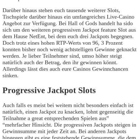
Darüber hinaus stehen euch tausende weiterer Slots,
Tischspiele darüber hinaus ein umfangreiches Live-Casino
Angebot zur Verfügung. Bei Hall of Gods handelt ha sido
sich um den weiteren progressiven Jackpot feature Slot aus
dem Hause NetEnt, bei dem euch drei Jackpots begegnen.
Doch trotz eines hohen RTP-Werts von 96, 3 Prozent
konnten bisher noch wenig achtstelligen Gewinne geknackt
werden. Je lieber Teilnehmer sind, umso höher steigt
natürlich auch der Betrag, den ihr gewinnen könnt.
Allerdings lässt dies auch eure Casinos Gewinnchancen
sinken.
Progressive Jackpot Slots
Auch falls es meist bei weitem nicht besonders einfach ist
natürlich, einen Jackpot zu knacken, lohnt gegenseitig die
Teilnahme a great entsprechenden Spielen aus”
“mehrfacher Hinsicht. Die progressiven Jackpots steigen in
Gewinnsumme mit jeder Zeit an. Bei anderen Jackpots
hingegen gibt es eine feststehende Gewinnsumme, die dem