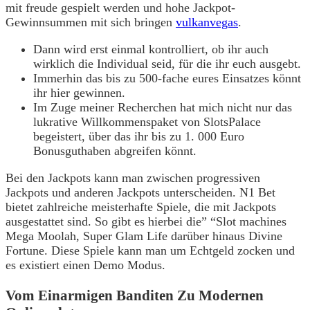
mit freude gespielt werden und hohe Jackpot-
Gewinnsummen mit sich bringen
vulkanvegas
.
Dann wird erst einmal kontrolliert, ob ihr auch
wirklich die Individual seid, für die ihr euch ausgebt.
Immerhin das bis zu 500-fache eures Einsatzes könnt
ihr hier gewinnen.
Im Zuge meiner Recherchen hat mich nicht nur das
lukrative Willkommenspaket von SlotsPalace
begeistert, über das ihr bis zu 1. 000 Euro
Bonusguthaben abgreifen könnt.
Bei den Jackpots kann man zwischen progressiven
Jackpots und anderen Jackpots unterscheiden. N1 Bet
bietet zahlreiche meisterhafte Spiele, die mit Jackpots
ausgestattet sind. So gibt es hierbei die” “Slot machines
Mega Moolah, Super Glam Life darüber hinaus Divine
Fortune. Diese Spiele kann man um Echtgeld zocken und
es existiert einen Demo Modus.
Vom Einarmigen Banditen Zu Modernen