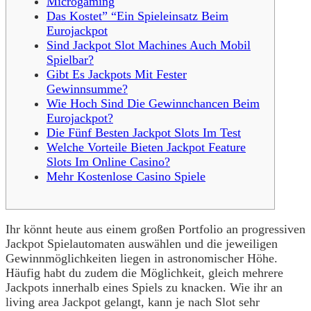
Microgaming
Das Kostet” “Ein Spieleinsatz Beim
Eurojackpot
Sind Jackpot Slot Machines Auch Mobil
Spielbar?
Gibt Es Jackpots Mit Fester
Gewinnsumme?
Wie Hoch Sind Die Gewinnchancen Beim
Eurojackpot?
Die Fünf Besten Jackpot Slots Im Test
Welche Vorteile Bieten Jackpot Feature
Slots Im Online Casino?
Mehr Kostenlose Casino Spiele
Ihr könnt heute aus einem großen Portfolio an progressiven
Jackpot Spielautomaten auswählen und die jeweiligen
Gewinnmöglichkeiten liegen in astronomischer Höhe.
Häufig habt du zudem die Möglichkeit, gleich mehrere
Jackpots innerhalb eines Spiels zu knacken. Wie ihr an
living area Jackpot gelangt, kann je nach Slot sehr