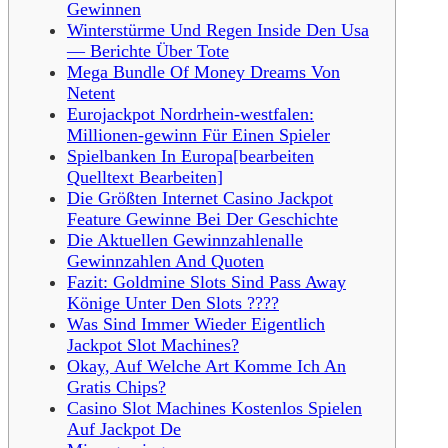
Gewinnen
Winterstürme Und Regen Inside Den Usa
— Berichte Über Tote
Mega Bundle Of Money Dreams Von
Netent
Eurojackpot Nordrhein-westfalen:
Millionen-gewinn Für Einen Spieler
Spielbanken In Europa[bearbeiten
Quelltext Bearbeiten]
Die Größten Internet Casino Jackpot
Feature Gewinne Bei Der Geschichte
Die Aktuellen Gewinnzahlenalle
Gewinnzahlen And Quoten
Fazit: Goldmine Slots Sind Pass Away
Könige Unter Den Slots ????
Was Sind Immer Wieder Eigentlich
Jackpot Slot Machines?
Okay, Auf Welche Art Komme Ich An
Gratis Chips?
Casino Slot Machines Kostenlos Spielen
Auf Jackpot De