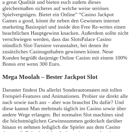
a great Qualität und bieten euch zudem dieses
gleichermaßen sicheres auf welche weise seriöses
Spielvergnügen. Bietet ein Online” “Casino Jackpot
Games a good, könnt ihr neben den Gewinnen internet
marketing Basisspiel und inside den Free Re-writes einen
beachtlichen Hauptgewinn knacken. Außerdem sollte nicht
verschwiegen werden, dass das SlotsPalace Casino
stündlich Slot-Turniere veranstaltet, bei denen ihr
zusätzliches Casinoguthaben gewinnen könnt. Neue
Kunden begrüßt dasjenige Online Casino mit einem 100%
Bonus erst wenn 300 Euro.
Mega Moolah – Bester Jackpot Slot
Darunter findest Du allerlei Sonderautomaten mit tollen
Freispiel-Features und Animationen. Probier sie direkt alle
nach sowie nach aus – aber was brauchst Du dafür? Und
diese kannst Man mehrmals täglich im Casino sowie über
andere Wege erlangen. Bei normalen Slot machines sind
die höchstmöglichen Gewinnsummen gedeckelt darüber
hinaus es nehmen lediglich die Spieler aus dem Casino