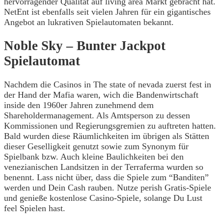
hervorragender Qualität auf living area Markt gebracht hat.
NetEnt ist ebenfalls seit vielen Jahren für ein gigantisches
Angebot an lukrativen Spielautomaten bekannt.
Noble Sky – Bunter Jackpot
Spielautomat
Nachdem die Casinos in The state of nevada zuerst fest in
der Hand der Mafia waren, wich die Bandenwirtschaft
inside den 1960er Jahren zunehmend dem
Shareholdermanagement. Als Amtsperson zu dessen
Kommissionen und Regierungsgremien zu auftreten hatten.
Bald wurden diese Räumlichkeiten im übrigen als Stätten
dieser Geselligkeit genutzt sowie zum Synonym für
Spielbank bzw. Auch kleine Baulichkeiten bei den
venezianischen Landsitzen in der Terraferma wurden so
benennt. Lass nicht über, dass die Spiele zum “Banditen”
werden und Dein Cash rauben. Nutze perish Gratis-Spiele
und genieße kostenlose Casino-Spiele, solange Du Lust
feel Spielen hast.