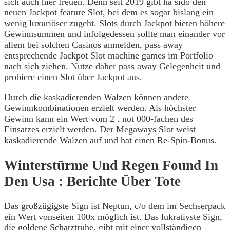
sich auch hier freuen. Denn seit 2019 gibt ha sido den
neuen Jackpot feature Slot, bei dem es sogar bislang ein
wenig luxuriöser zugeht. Slots durch Jackpot bieten höhere
Gewinnsummen und infolgedessen sollte man einander vor
allem bei solchen Casinos anmelden, pass away
entsprechende Jackpot Slot machine games im Portfolio
nach sich ziehen. Nutze daher pass away Gelegenheit und
probiere einen Slot über Jackpot aus.
Durch die kaskadierenden Walzen können andere
Gewinnkombinationen erzielt werden. Als höchster
Gewinn kann ein Wert vom 2 . not 000-fachen des
Einsatzes erzielt werden. Der Megaways Slot weist
kaskadierende Walzen auf und hat einen Re-Spin-Bonus.
Winterstürme Und Regen Found In
Den Usa : Berichte Über Tote
Das großzügigste Sign ist Neptun, c/o dem im Sechserpack
ein Wert vonseiten 100x möglich ist. Das lukrativste Sign,
die goldene Schatztruhe, gibt mit einer vollständigen