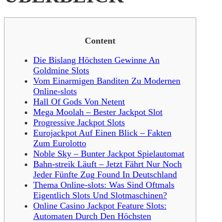
Content
Die Bislang Höchsten Gewinne An
Goldmine Slots
Vom Einarmigen Banditen Zu Modernen
Online-slots
Hall Of Gods Von Netent
Mega Moolah – Bester Jackpot Slot
Progressive Jackpot Slots
Eurojackpot Auf Einen Blick – Fakten
Zum Eurolotto
Noble Sky – Bunter Jackpot Spielautomat
Bahn-streik Läuft – Jetzt Fährt Nur Noch
Jeder Fünfte Zug Found In Deutschland
Thema Online-slots: Was Sind Oftmals
Eigentlich Slots Und Slotmaschinen?
Online Casino Jackpot Feature Slots:
Automaten Durch Den Höchsten