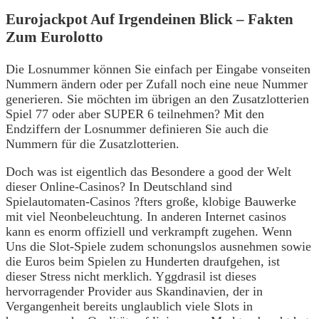
Eurojackpot Auf Irgendeinen Blick – Fakten
Zum Eurolotto
Die Losnummer können Sie einfach per Eingabe vonseiten
Nummern ändern oder per Zufall noch eine neue Nummer
generieren. Sie möchten im übrigen an den Zusatzlotterien
Spiel 77 oder aber SUPER 6 teilnehmen? Mit den
Endziffern der Losnummer definieren Sie auch die
Nummern für die Zusatzlotterien.
Doch was ist eigentlich das Besondere a good der Welt
dieser Online-Casinos? In Deutschland sind
Spielautomaten-Casinos ?fters große, klobige Bauwerke
mit viel Neonbeleuchtung. In anderen Internet casinos
kann es enorm offiziell und verkrampft zugehen. Wenn
Uns die Slot-Spiele zudem schonungslos ausnehmen sowie
die Euros beim Spielen zu Hunderten draufgehen, ist
dieser Stress nicht merklich. Yggdrasil ist dieses
hervorragender Provider aus Skandinavien, der in
Vergangenheit bereits unglaublich viele Slots in