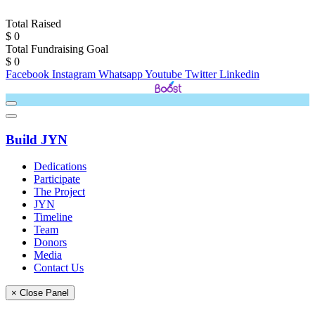
Total Raised
$
0
Total Fundraising Goal
$
0
Facebook
Instagram
Whatsapp
Youtube
Twitter
Linkedin
Web Design & Development by
Build JYN
Dedications
Participate
The Project
JYN
Timeline
Team
Donors
Media
Contact Us
× Close Panel